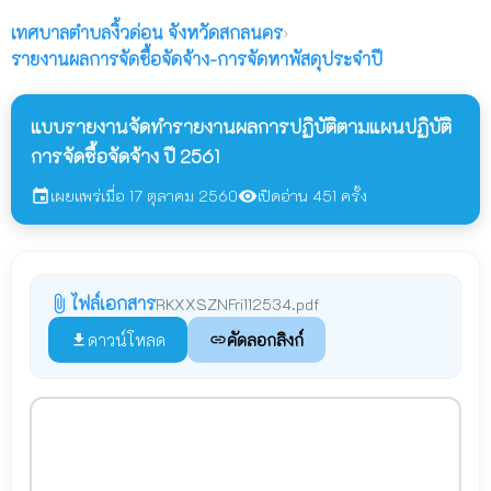
เทศบาลตำบลงิ้วด่อน
จังหวัดสกลนคร
›
รายงานผลการจัดซื้อจัดจ้าง-การจัดหาพัสดุประจำปี
แบบรายงานจัดทำรายงานผลการปฏิบัติตามแผนปฏิบัติ
การจัดซื้อจัดจ้าง ปี 2561
เผยแพร่เมื่อ 17 ตุลาคม 2560
เปิดอ่าน 451 ครั้ง
event
visibility
ไฟล์เอกสาร
attach_file
RKXXSZNFri112534.pdf
ดาวน์โหลด
คัดลอกลิงก์
file_download
link