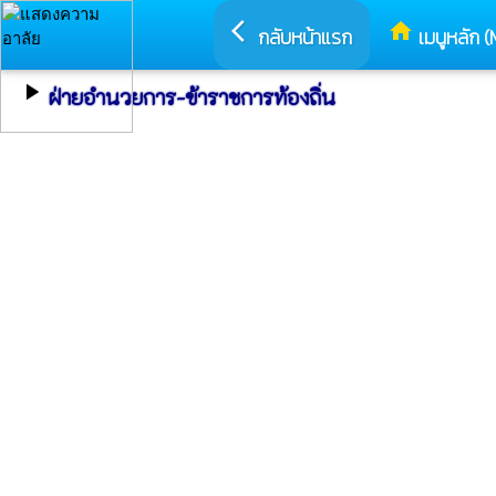
arrow_back_ios
home
กลับหน้าแรก
เมนูหลัก (
play_arrow
ฝ่ายอำนวยการ-ข้าราชการท้องถิ่น